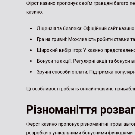
Фірст казино пропонує своїм гравцям багато пе
казино:
Ліцензія та безпека: Офіційний сайт казино
Гра на гривні: Можливість робити ставки 
Широкий вибір ігор: У казино представлен
Бонуси та акції: Регулярні акції та бонуси 
Зручні способи оплати: Підтримка популярн
Ці особливості роблять онлайн-казино привабл
Різноманіття розваг
Ферст казино пропонує різноманітні ігрові авто
розробки з унікальними бонусними функціями. 