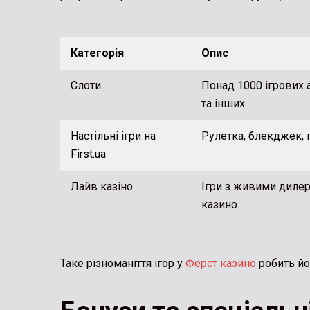
Категорія
Опис
Слоти
Понад 1000 ігрових а
та інших.
Настільні ігри на
Рулетка, блекджек, 
First.ua
Лайв казіно
Ігри з живими диле
казино.
Таке різноманіття ігор у
Ферст казино
робить йо