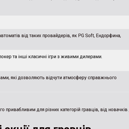
втоматів від таких провайдерів, як PG Soft, Ендорфина,
покер та інші класичні ігри з живими дилерами.
рами, які дозволяють відчути атмосферу справжнього
го привабливим для різних категорій гравців, від новачків