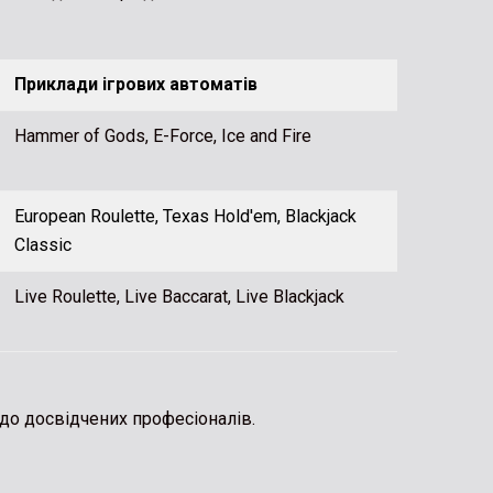
Приклади ігрових автоматів
Hammer of Gods, E-Force, Ice and Fire
European Roulette, Texas Hold'em, Blackjack
Classic
Live Roulette, Live Baccarat, Live Blackjack
 до досвідчених професіоналів.