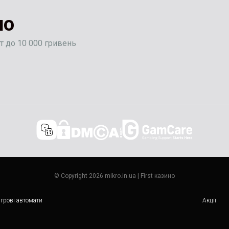
но
т до 10 000 гривень
© Copyright 2026 mikro.in.ua | First казино
Ігрові автомати
Акції