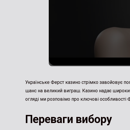
Українське Ферст казино стрімко завойовує поп
шанс на великий виграш. Казино надає широкий 
огляді ми розповімо про ключові особливості Фи
Переваги вибору