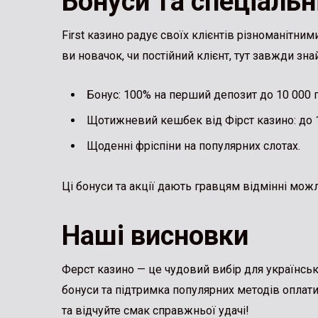
Бонуси та спеціальні
First казино радує своїх клієнтів різноманітн
ви новачок, чи постійний клієнт, тут завжди зн
Бонус: 100% на перший депозит до 10 000 
Щотижневий кешбек від Фірст казино: до 1
Щоденні фріспіни на популярних слотах.
Ці бонуси та акції дають гравцям відмінні мож
Наші висновки
Ферст казино — це чудовий вибір для українських
бонуси та підтримка популярних методів оплати 
та відчуйте смак справжньої удачі!