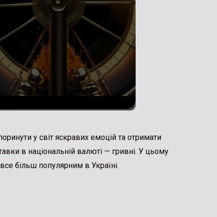
оринути у світ яскравих емоцій та отримати
тавки в національній валюті — гривні. У цьому
 все більш популярним в Україні.